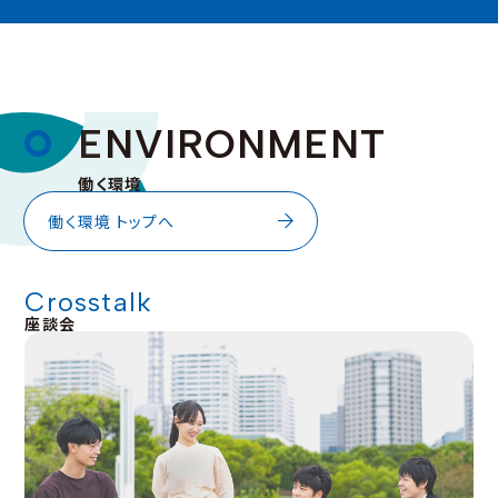
E
N
V
I
R
O
N
M
E
N
T
働く環境
働く環境 トップへ
Crosstalk
座談会