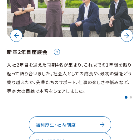
新
新卒2年目座談会
6年
入
入社2年目を迎えた同期4名が集まり、これまでの1年間を振り
長の
間
返って語り合いました。社会人としての成長や、最初の壁をどう
る
実
乗り越えたか、先輩たちのサポート、仕事の楽しさや悩みなど、
共有
エ
等身大の目線で本音をシェアしました。
し
福利厚生・社内制度