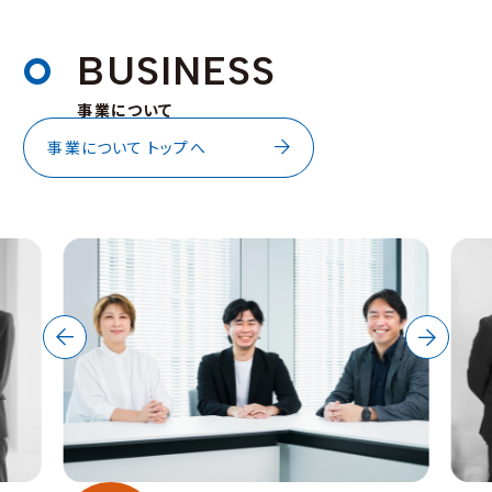
B
U
S
I
N
E
S
S
事業について
事業について トップへ