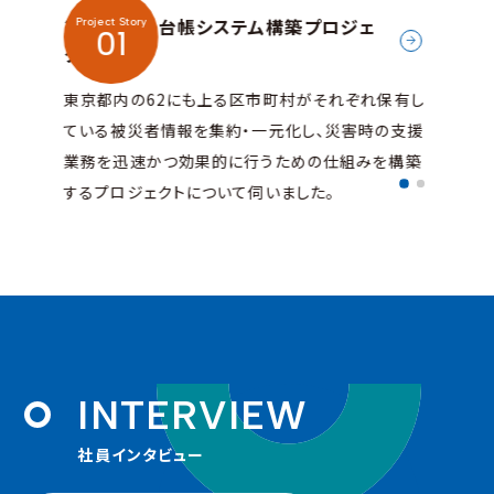
災害時都民台帳システム構築プロジェ
標識
Project Story
Proje
01
クト
ェク
適切な
東京都内の62にも上る区市町村がそれぞれ保有し
車の
で、安
ている被災者情報を集約・一元化し、災害時の支援
タイ
ェクト
業務を迅速かつ効果的に行うための仕組みを構築
全運
するプロジェクトについて伺いました。
につ
I
N
T
E
R
V
I
E
W
社員インタビュー