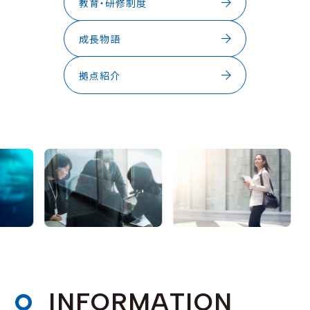
教育・研修制度
成長物語
拠点紹介
I
N
F
O
R
M
A
T
I
O
N